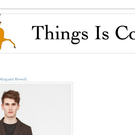
Margaret Howell
.