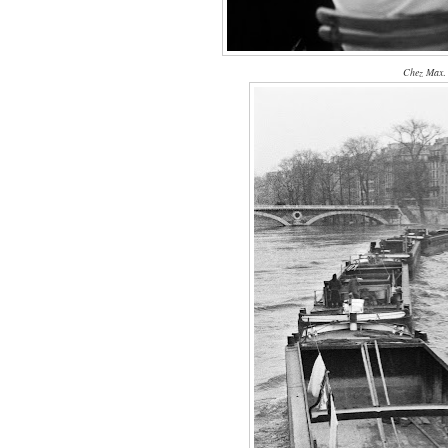
Chez Max
.