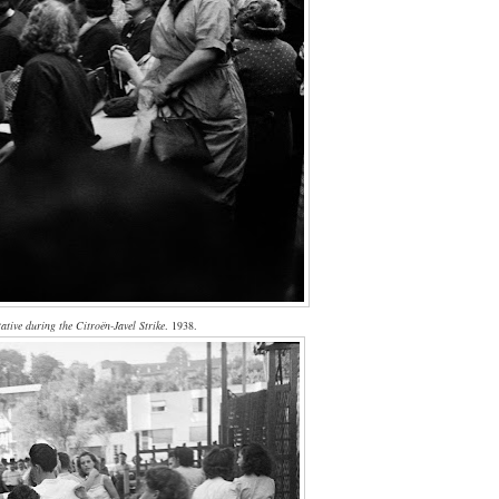
tive during the Citroën-Javel Strike
. 1938.