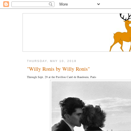
THURSDAY, MAY 10, 2018
"Willy Ronis by Willy Ronis"
Through Sept. 29 at the Pavillon Carré de Baudouin, Paris