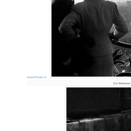
mairie20.paris.fr
Les Amoureux d